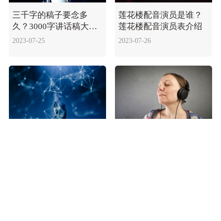
三千字的稿子要念多
莲花楼配音演员是谁？
久？3000字讲话稿大概
莲花楼配音演员表介绍
需多长时间？
2023-07-25
2023-07-26
四川骂人方言口头禅-四
三千字的稿子要念多久?
川话日常方言大全
三千字讲话多长时间
2023-07-24
2023-08-22