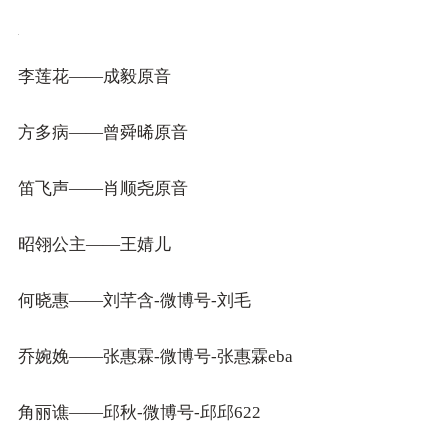
李莲花——成毅原音
方多病——曾舜晞原音
笛飞声——肖顺尧原音
昭翎公主——王婧儿
何晓惠——刘芊含-微博号-刘毛
乔婉娩——张惠霖-微博号-张惠霖eba
角丽谯——邱秋-微博号-邱邱622