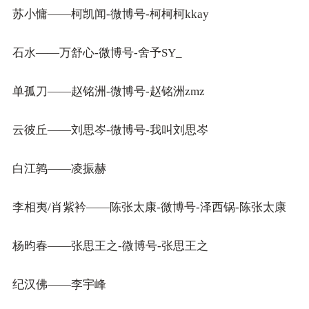
苏小慵——柯凯闻-微博号-柯柯柯kkay
石水——万舒心-微博号-舍予SY_
单孤刀——赵铭洲-微博号-赵铭洲zmz
云彼丘——刘思岑-微博号-我叫刘思岑
白江鹑——凌振赫
李相夷/肖紫衿——陈张太康-微博号-泽西锅-陈张太康
杨昀春——张思王之-微博号-张思王之
纪汉佛——李宇峰