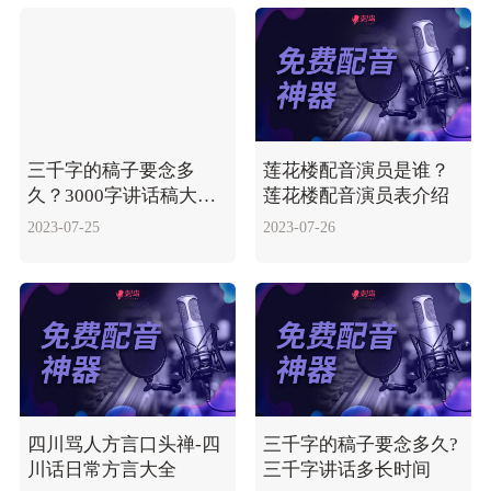
三千字的稿子要念多
莲花楼配音演员是谁？
久？3000字讲话稿大概
莲花楼配音演员表介绍
需多长时间？
2023-07-25
2023-07-26
四川骂人方言口头禅-四
三千字的稿子要念多久?
川话日常方言大全
三千字讲话多长时间