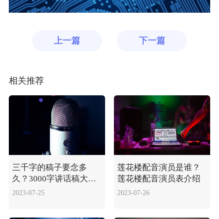
上一篇
下一篇
相关推荐
三千字的稿子要念多
莲花楼配音演员是谁？
久？3000字讲话稿大概
莲花楼配音演员表介绍
需多长时间？
2023-07-25
2023-07-26