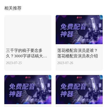
相关推荐
三千字的稿子要念多
莲花楼配音演员是谁？
久？3000字讲话稿大概
莲花楼配音演员表介绍
需多长时间？
2023-07-25
2023-07-26