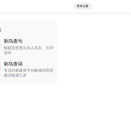
登录注册
具
刺鸟查句
根据意思查出名人名言、古诗
词等
刺鸟查词
专业的新媒体平台敏感词和违
规词检测工具