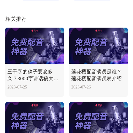
相关推荐
三千字的稿子要念多
莲花楼配音演员是谁？
久？3000字讲话稿大概
莲花楼配音演员表介绍
需多长时间？
2023-07-25
2023-07-26