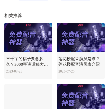
相关推荐
三千字的稿子要念多
莲花楼配音演员是谁？
久？3000字讲话稿大概
莲花楼配音演员表介绍
需多长时间？
2023-07-25
2023-07-26