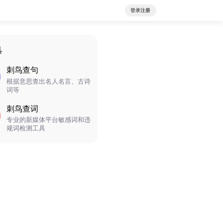
登录注册
具
刺鸟查句
根据意思查出名人名言、古诗
词等
刺鸟查词
专业的新媒体平台敏感词和违
规词检测工具