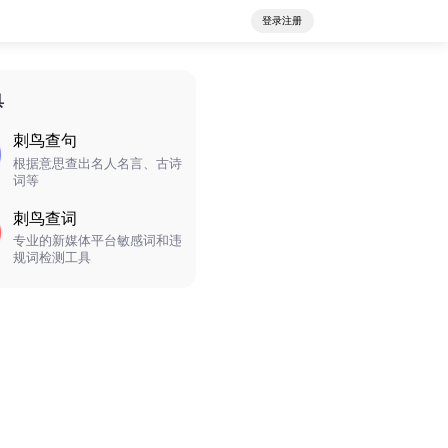
登录注册
具
刺鸟查句
根据意思查出名人名言、古诗
词等
刺鸟查词
专业的新媒体平台敏感词和违
规词检测工具