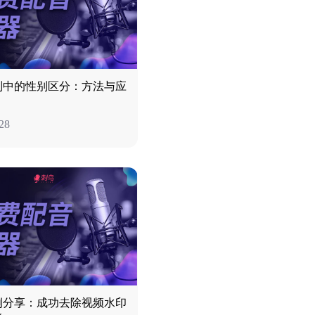
别中的性别区分：方法与应
28
例分享：成功去除视频水印