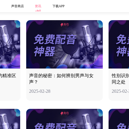
心
声音商店
资讯
下载APP
的精准区
声音的秘密：如何辨别男声与女
性别识
声？
同之处
2025-02-28
2025-02-