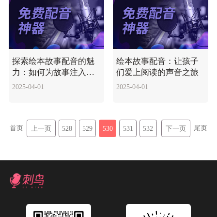
探索绘本故事配音的魅
绘本故事配音：让孩子
力：如何为故事注入生
们爱上阅读的声音之旅
命
2025-04-01
2025-04-01
首页
尾页
上一页
528
529
530
531
532
下一页