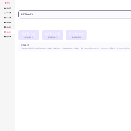
你可以做什么
能查哪些名句
其他使用说明
你可以做什么
可以根据你输入描述的意思来查找相应的名言名句，例如输入“树立远大志向”，可以查到歌德的名言“人生之要事在于确立伟大的目标与实现这目标的决心”（现代类名句）、刘禹锡的诗句“少年负志气，信道不从时。